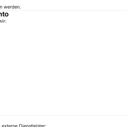
en werden.
nto
ir:
externe Dienstleister: