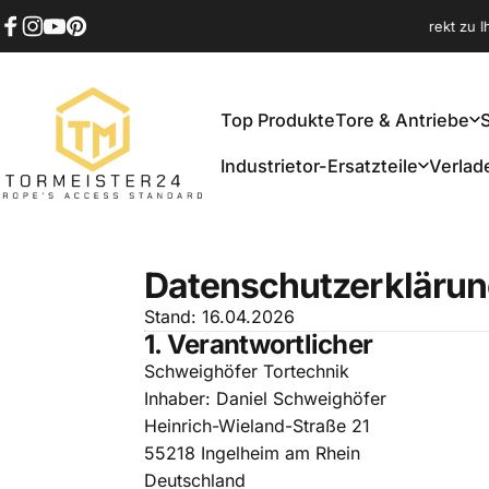
Direkt zum Inhalt
n von
Schweighöfer Tortechnik
Schnelle Lieferung –
direkt zu Ihnen,
Facebook
Instagram
YouTube
Pinterest
Top Produkte
Tore & Antriebe
ormeister24
Industrietor-Ersatzteile
Verlad
Top Produkte
Tore & Antriebe
Industrietor-Ersatzteile
Verla
Datenschutzerkläru
Stand: 16.04.2026
1. Verantwortlicher
Schweighöfer Tortechnik
Inhaber: Daniel Schweighöfer
Heinrich-Wieland-Straße 21
55218 Ingelheim am Rhein
Deutschland