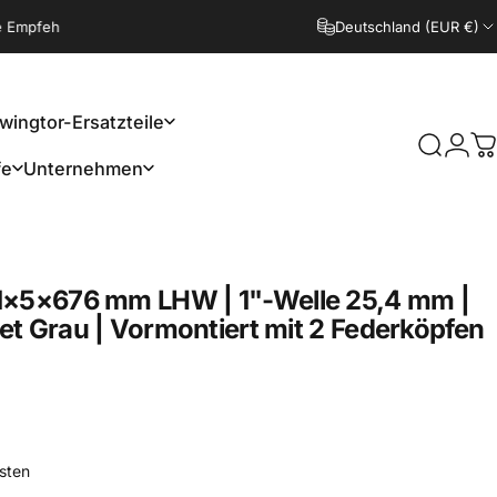
fehlung statt langem Suchen.
Passend fürs Tor statt Fehlbestellung -
Deutschland (EUR €)
Fo
wingtor-Ersatzteile
Login
Suche
W
fe
Unternehmen
Schwingtor-Ersatzteile
Unternehmen
1×5×676
mm
LHW
|
1"-Welle
25,4
mm
|
et
Grau
|
Vormontiert
mit
2
Federköpfen
sten