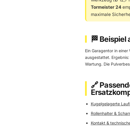
Tormeister 24
empf
maximale Sicherhe
🏁 Beispiel 
Ein Garagentor in eine
ausgestattet. Ergebnis
Wartung. Die Pulverbesc
🔗 Passend
Ersatzkom
Kugelgelagerte Laufr
Rollenhalter & Scharn
Kontakt & technisch