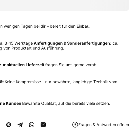
In wenigen Tagen bei dir – bereit für den Einbau.
a. 3–15 Werktage
Anfertigungen & Sonderanfertigungen:
ca.
g von Produktart und Ausführung.
ur aktuellen Lieferzeit
fragen Sie uns gerne vorab.
tät
Keine Kompromisse – nur bewährte, langlebige Technik vom
dene Kunden
Bewährte Qualität, auf die bereits viele setzen.
Fragen & Antworten öffnen
cebook teilen
uf X teilen
Auf Pinterest pinnen
Auf Telegram teilen
Auf WhatsApp teilen
Per E-Mail teilen