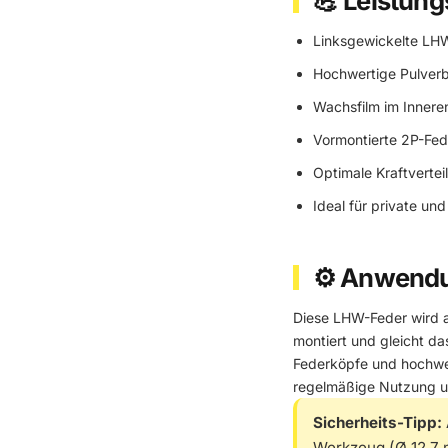
💪 Leistung
Linksgewickelte LHW
Hochwertige Pulverb
Wachsfilm im Innere
Vormontierte 2P-Fed
Optimale Kraftvertei
Ideal für private u
⚙️ Anwend
Diese LHW-Feder wird a
montiert und gleicht da
Federköpfe und hochwer
regelmäßige Nutzung 
Sicherheits-Tipp:
Werkzeug (Ø 12,7