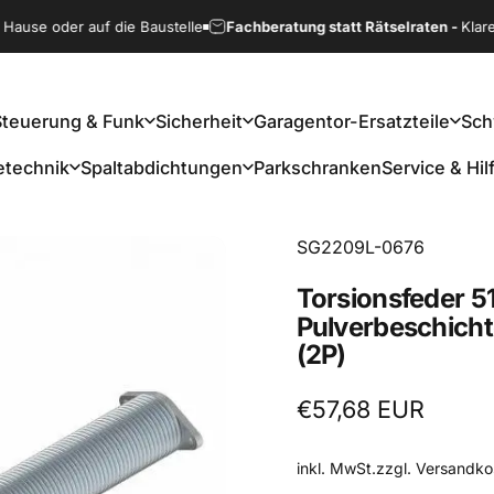
se oder auf die Baustelle
Fachberatung statt Rätselraten -
Klare Emp
Steuerung & Funk
Sicherheit
Garagentor-Ersatzteile
Sch
etechnik
Spaltabdichtungen
Parkschranken
Service & Hil
Steuerung & Funk
Sicherheit
Garagentor-Ersatzteile
detechnik
Spaltabdichtungen
Parkschranken
Service & Hilfe
SG2209L-0676
Torsionsfeder
5
Pulverbeschicht
(2P)
€57,68 EUR
inkl. MwSt.zzgl.
Versandko